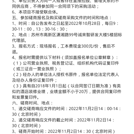
5、单位负责人为同一人或者存在直接控股、管理关系的不
同供应商，不得参加同一合同项下的采购活动；
6、本项目不接受联合体。
五、参加磋商报名及购买磋商采购文件的时间和地点：
1、时间：自公告发布之日起至2022年10月28日，每日9：
30-11：00，13：30-16：30；
2、地点：苏州市高新区潇湘路99号诚来智研发大楼5楼招标
代理部。
3、报名方式：现场报名，工本费现金300元/份，售后不
退。
4、报名时需提供以下材料（须加盖报名单位公章鲜章）：
（1）公司营业执照、税务登记证、组织机构代码证复印件
（或三证合一营业执照）；
（2）经办人的单位法人授权书原件，报名单位法定代表人
及经办人身份证复印件；
（3）具有自2018年1月1日起（以合同签订日期为准）有类
似的酒店装修业绩，业绩金额不小于20万，提供合同复印件
和发票复印件。
六、磋商时间、地点：
1、递交磋商响应文件的时间：2022年11月2日14：00-14：
30（北京时间）
2、递交磋商响应文件的截止时间：2022年11月2日14：
30（北京时间）
3、磋商开始时间：2022年11月2日14：30（北京时间）