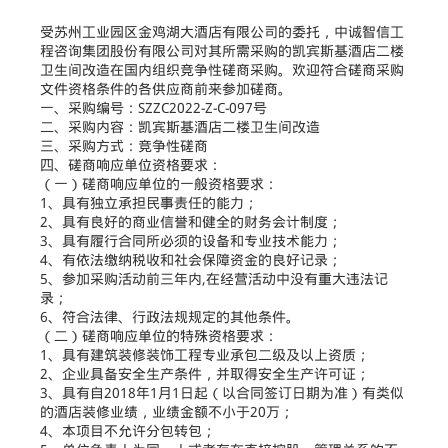
受苏州工业园区金鸡湖大酒店有限公司的委托，中诚智信工
程咨询集团股份有限公司对其所需采购的凯宾斯基酒店二楼
卫生间改造在国内组织竞争性磋商采购。欢迎符合磋商采购
文件资格条件的各供应商前来参加磋商。
一、采购编号：SZZC2022-Z-C-097号
二、采购内容：凯宾斯基酒店二楼卫生间改造
三、采购方式：竞争性磋商
四、磋商响应单位资格要求：
（一）磋商响应单位的一般资格要求：
1、具有独立承担民事责任的能力；
2、具有良好的商业信誉和健全的财务会计制度；
3、具有履行合同所必须的设备和专业技术能力；
4、有依法缴纳税收和社会保障资金的良好记录；
5、参加采购活动前三年内,在经营活动中没有重大违法记
录；
6、符合法律、行政法规规定的其他条件。
（二）磋商响应单位的特殊资格要求：
1、具有建筑装修装饰工程专业承包二级及以上资质；
2、企业具备安全生产条件，并取得安全生产许可证；
3、具有自2018年1月1日起（以合同签订日期为准）有类似
的酒店装修业绩，业绩金额不小于20万；
4、本项目不允许分包转包；