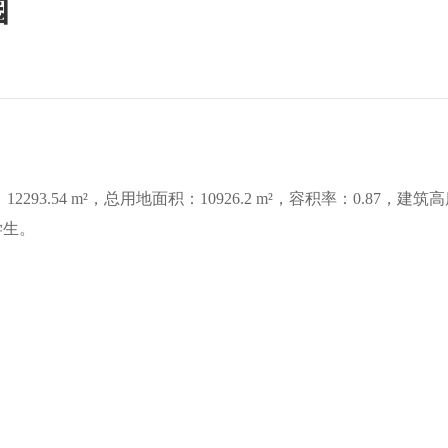
园
项目管理
工程监理
前期咨询
建筑设计
93.54 m²，总用地面积：10926.2 m²，容积率：0.87，建筑
学生。