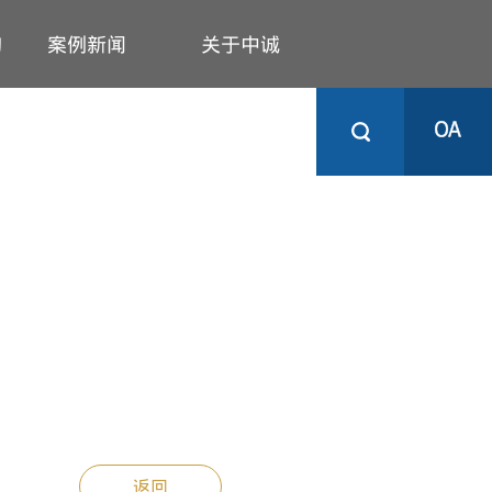
询
案例新闻
关于中诚
企业新闻
公司简介
项目案例
资质荣誉
中诚教育
分支机构
党建基地
就业机会
社会责任
返回