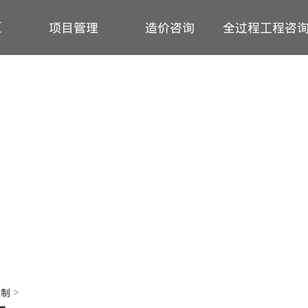
页
项目管理
造价咨询
全过程工程咨
项目管理
标底编制
全过程工程咨询
工程监理
结算审核
招标代理
全过程造价控制
货物采购
标底编制
结算审核
全过程造价控制
BIM信息化
>
编制